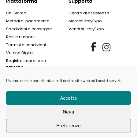
Piattaforma
Supporto
Chi Siamo
Centro di assistenza
Metodi di pagamento
Mercati ItalyExpo
Spedizioni e consegne
Vendi su ItalyExpo
Resi e rimborsi
Termini e condizioni
Vetrine Digitali
Registra impresa su
ItalyExpo
Usiamo cookie per ottimizzare il nostro sito web ed i nostri servizi.
Accetta
©2022 Finance Group Albania SH.PK. | All Rights Reserved | NIPT
Nega
L72405008I | Marchi protetti ® -
Privacy Policy
|
Cookie Policy
Preferenze
Contattaci