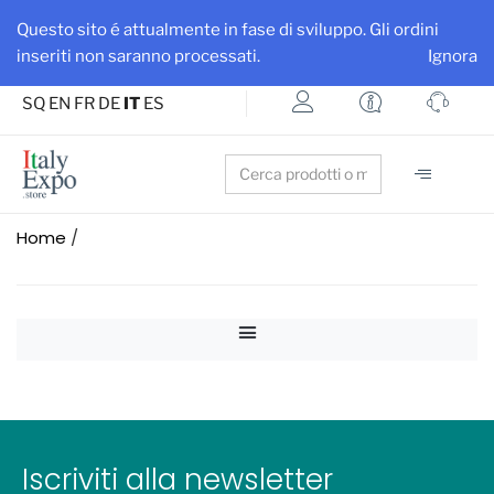
Ottieni maggiore visibilità per la tua azienda e i tuoi prodotti
Questo sito é attualmente in fase di sviluppo. Gli ordini
Iscriviti su ItalyExpo
inseriti non saranno processati.
Ignora
SQ
EN
FR
DE
IT
ES
Search
for:
Home
/
It seems we can't find what you're looking for.
Iscriviti alla newsletter