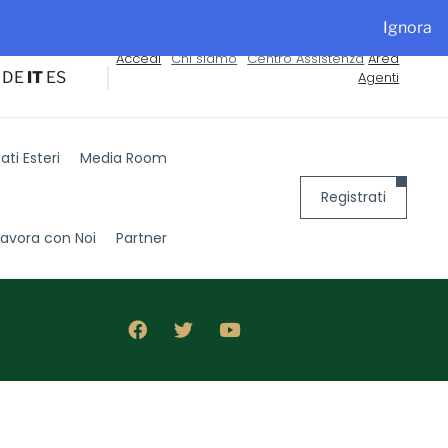
alyExpo
Ignora
Accedi
Chi siamo
Centro Assistenza
Area
DE
IT
ES
Agenti
ti Esteri
Media Room
Registrati
Lavora con Noi
Partner