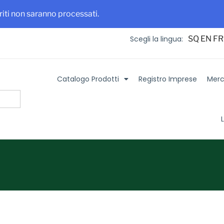
 maggiore visibilità per la tua azienda e i tuoi prodotti
Iscriviti su It
eriti non saranno processati.
SQ
EN
FR
Scegli la lingua:
Catalogo Prodotti
Registro Imprese
Merca