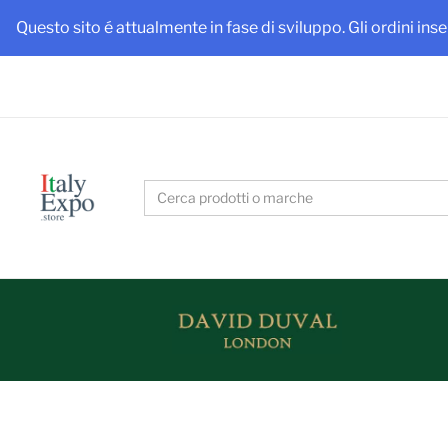
Ottieni
Questo sito é attualmente in fase di sviluppo. Gli ordini ins
Search
for: