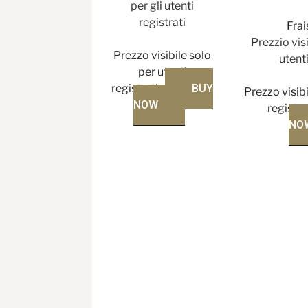
per gli utenti
registrati
Fra
Prezzio visi
Prezzo visibile solo
utenti
per utenti
registrati
BUY
Prezzo visibi
NOW
registra
NO