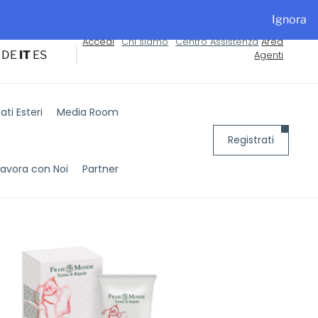
alyExpo
Ignora
Accedi
Chi siamo
Centro Assistenza
Area
DE
IT
ES
Agenti
ti Esteri
Media Room
Registrati
Lavora con Noi
Partner