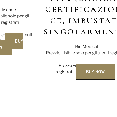
CERTIFICAZIO
is Monde
bile solo per gli
CE, IMBUSTA
 registrati
SINGOLARMEN
le solo per utenti
ti
BUY
Bio Medical
W
Prezzio visibile solo per gli utenti reg
Prezzo visibile solo per utenti
registrati
BUY NOW