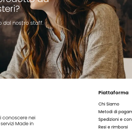
teri?
o dal nostro staff.
Piattaforma
Chi Siamo
Metodi di paga
ti conoscere nei
Spedizioni e co
 servizi Made in
Resi e rimborsi