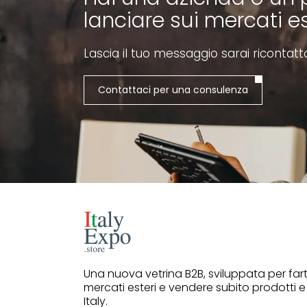
lanciare sui mercati es
Lascia il tuo messaggio sarai ricontatt
Contattaci per una consulenza
Una nuova vetrina B2B, sviluppata per far
mercati esteri e vendere subito prodotti e
Italy.