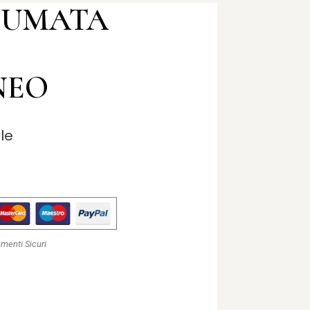
FUMATA
NEO
lle
menti Sicuri