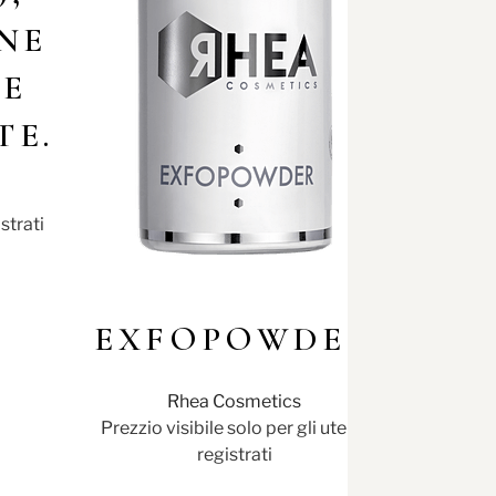
NE
TE
TE.
istrati
EXFOPOWDER
Rhea Cosmetics
Prezzio visibile solo per gli utenti
registrati