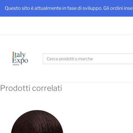
Ottieni
Questo sito é attualmente in fase di sviluppo. Gli ordini ins
Search
for:
Prodotti correlati