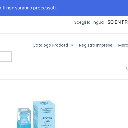
 maggiore visibilità per la tua azienda e i tuoi prodotti
Iscriviti su It
eriti non saranno processati.
SQ
EN
FR
Scegli la lingua:
Catalogo Prodotti
Registro Imprese
Merca