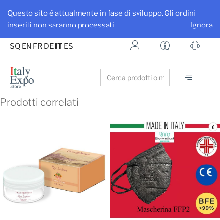
Ottieni maggiore visibilità per la tua azienda e i tuoi prodotti
Questo sito é attualmente in fase di sviluppo. Gli ordini
Iscriviti su ItalyExpo
inseriti non saranno processati.
Ignora
SQ
EN
FR
DE
IT
ES
Search
for:
Prodotti correlati