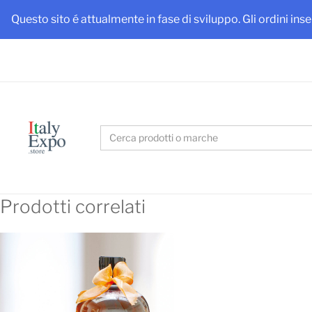
Ottieni
Questo sito é attualmente in fase di sviluppo. Gli ordini ins
Search
for:
Prodotti correlati