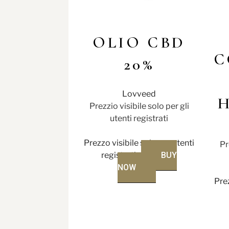
OLIO CBD
C
20%
Lovveed
H
Prezzio visibile solo per gli
utenti registrati
Prezzo visibile solo per utenti
Pr
registrati
BUY
NOW
Prez