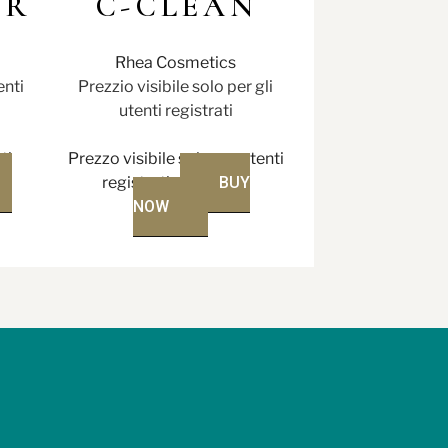
ER
C-CLEAN
Rhea Cosmetics
enti
Prezzio visibile solo per gli
utenti registrati
ti
Prezzo visibile solo per utenti
registrati
BUY
NOW