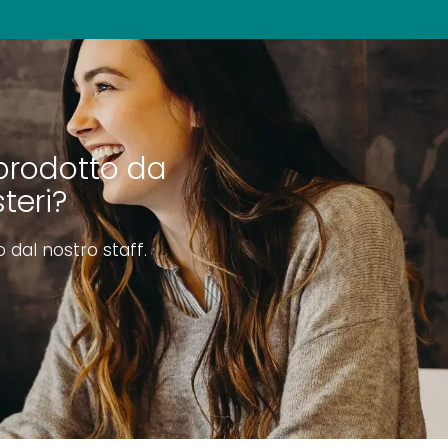
prodotto da
teri?
o dal nostro staff.