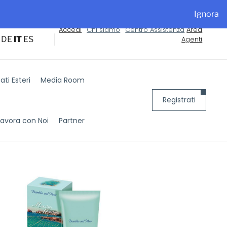
alyExpo
Ignora
Accedi
Chi siamo
Centro Assistenza
Area
DE
IT
ES
Agenti
ti Esteri
Media Room
Registrati
Lavora con Noi
Partner