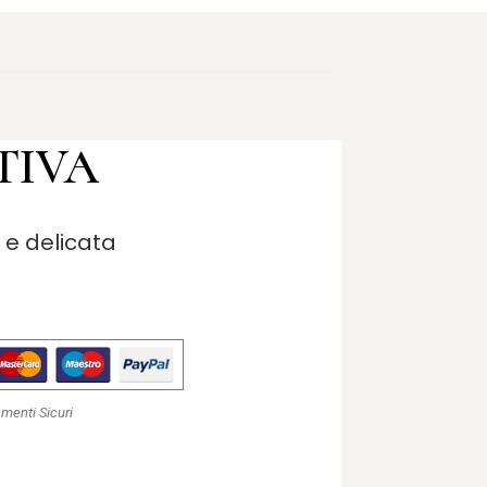
TIVA
e e delicata
menti Sicuri