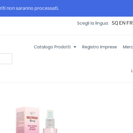
 maggiore visibilità per la tua azienda e i tuoi prodotti
Iscriviti su It
eriti non saranno processati.
SQ
EN
FR
Scegli la lingua:
Catalogo Prodotti
Registro Imprese
Merca