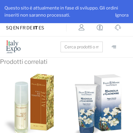
Ottieni maggiore visibilità per la tua azienda e i tuoi prodotti
Questo sito é attualmente in fase di sviluppo. Gli ordini
Iscriviti su ItalyExpo
inseriti non saranno processati.
Ignora
SQ
EN
FR
DE
IT
ES
Search
for:
Prodotti correlati