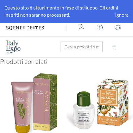
Ottieni maggiore visibilità per la tua azienda e i tuoi prodotti
Questo sito é attualmente in fase di sviluppo. Gli ordini
Iscriviti su ItalyExpo
inseriti non saranno processati.
Ignora
SQ
EN
FR
DE
IT
ES
Search
for:
Prodotti correlati