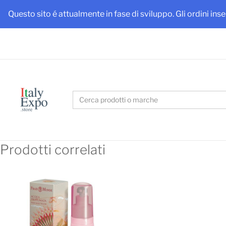
Ottieni
Questo sito é attualmente in fase di sviluppo. Gli ordini ins
Search
for:
Prodotti correlati