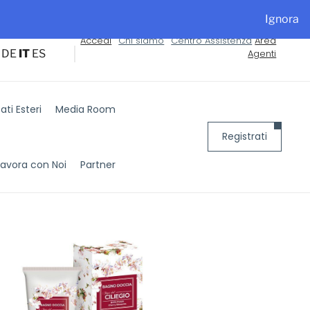
alyExpo
Ignora
Accedi
Chi siamo
Centro Assistenza
Area
DE
IT
ES
Agenti
ti Esteri
Media Room
Registrati
Lavora con Noi
Partner