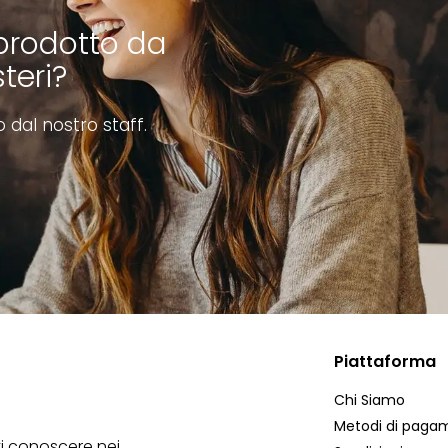
prodotto da
teri?
o dal nostro staff.
Piattaforma
Chi Siamo
Metodi di paga
ti conoscere nei