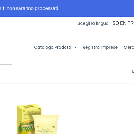
 maggiore visibilità per la tua azienda e i tuoi prodotti
Iscriviti su It
eriti non saranno processati.
SQ
EN
FR
Scegli la lingua:
Catalogo Prodotti
Registro Imprese
Merca