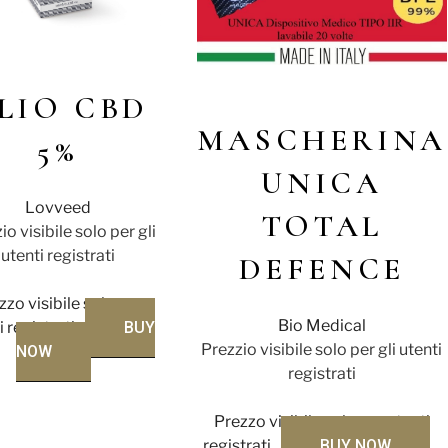
LIO CBD
MASCHERINA
5%
UNICA
Lovveed
TOTAL
io visibile solo per gli
utenti registrati
DEFENCE
zzo visibile solo per
Bio Medical
i registrati
BUY
Prezzio visibile solo per gli utenti
NOW
registrati
Prezzo visibile solo per utenti
registrati
BUY NOW