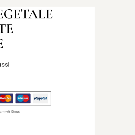
EGETALE
TE
E
assi
menti Sicuri