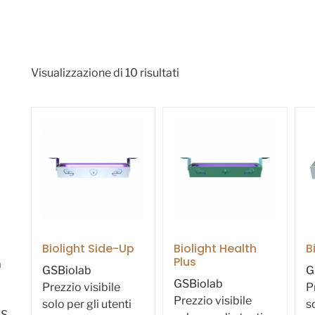
Visualizzazione di 10 risultati
Biolight Side-Up
Biolight Health
B
Plus
a
GSBiolab
G
GSBiolab
Prezzio visibile
P
Prezzio visibile
solo per gli utenti
s
GS