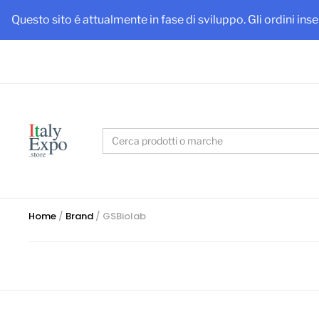
Ottieni
Questo sito é attualmente in fase di sviluppo. Gli ordini ins
Search
for:
Home
/
Brand
/ GSBiolab