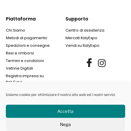
Piattaforma
Supporto
Chi Siamo
Centro di assistenza
Metodi di pagamento
Mercati ItalyExpo
Spedizioni e consegne
Vendi su ItalyExpo
Resi e rimborsi
Termini e condizioni
Vetrine Digitali
Registra impresa su
ItalyExpo
Usiamo cookie per ottimizzare il nostro sito web ed i nostri servizi.
Accetta
©2022 Finance Group Albania SH.PK. | All Rights Reserved | NIPT
Nega
L72405008I | Marchi protetti ® -
Privacy Policy
|
Cookie Policy