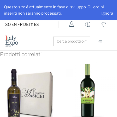
Ottieni maggiore visibilità per la tua azienda e i tuoi prodotti
Questo sito é attualmente in fase di sviluppo. Gli ordini
Iscriviti su ItalyExpo
inseriti non saranno processati.
Ignora
SQ
EN
FR
DE
IT
ES
Search
for:
Prodotti correlati