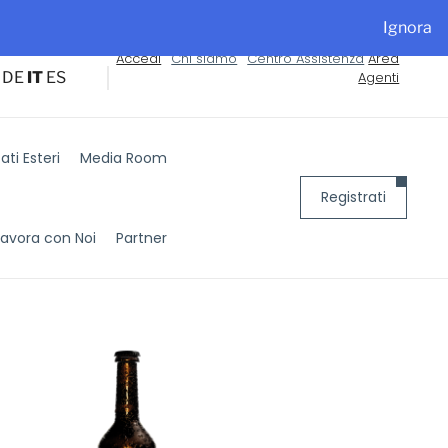
alyExpo
Ignora
Accedi
Chi siamo
Centro Assistenza
Area
DE
IT
ES
Agenti
ti Esteri
Media Room
Registrati
Lavora con Noi
Partner