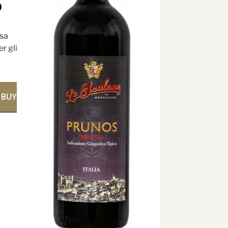
O
nsa
er gli
 per
BUY