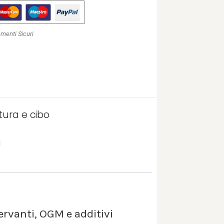
menti Sicuri
ltura e cibo
a
ervanti, OGM e additivi