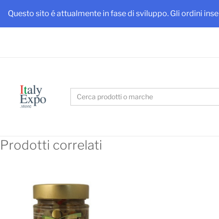
Ottieni
Questo sito é attualmente in fase di sviluppo. Gli ordini ins
Search
for:
Prodotti correlati