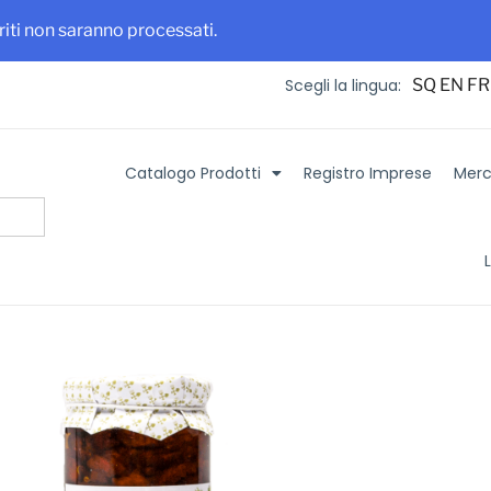
 maggiore visibilità per la tua azienda e i tuoi prodotti
Iscriviti su It
eriti non saranno processati.
SQ
EN
FR
Scegli la lingua:
Catalogo Prodotti
Registro Imprese
Merca