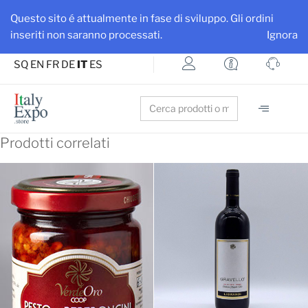
Ottieni maggiore visibilità per la tua azienda e i tuoi prodotti
Questo sito é attualmente in fase di sviluppo. Gli ordini
Iscriviti su ItalyExpo
inseriti non saranno processati.
Ignora
SQ
EN
FR
DE
IT
ES
Search
for:
Prodotti correlati