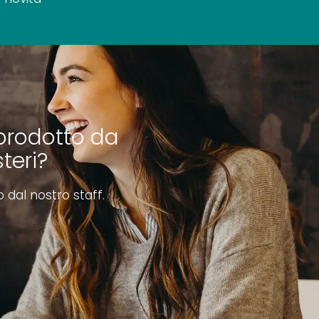
prodotto da
teri?
o dal nostro staff.