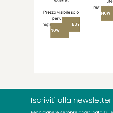
registrati
ute
registrati
Prezzo visibile solo
NOW
per utenti
registrati
BUY
NOW
Iscriviti alla newsletter
Per rimanere sempre aggiornato sulle