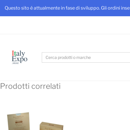
Ottieni
Questo sito é attualmente in fase di sviluppo. Gli ordini ins
Search
for:
Prodotti correlati