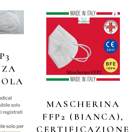
P3
NZA
VOLA
dical
MASCHERINA
ibile solo
i registrati
FFP2 (BIANCA),
ile solo per
CERTIFICAZIONE