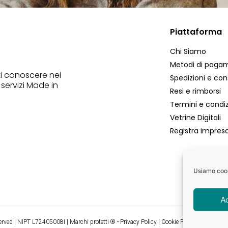
Piattaforma
Chi Siamo
Metodi di paga
ti conoscere nei
Spedizioni e co
 servizi Made in
Resi e rimborsi
Termini e condiz
Vetrine Digitali
Registra impresa
Usiamo cooki
A
ved | NIPT L72405008I | Marchi protetti ® -
Privacy Policy
|
Cookie Policy