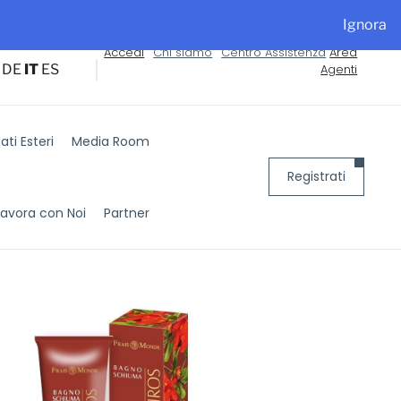
alyExpo
Ignora
Accedi
Chi siamo
Centro Assistenza
Area
DE
IT
ES
Agenti
ti Esteri
Media Room
Registrati
Lavora con Noi
Partner