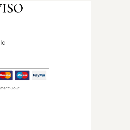
VISO
lle
menti Sicuri