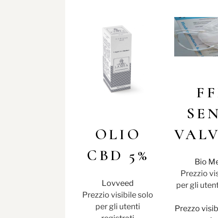
FF
SE
VAL
OLIO
CBD 5%
Bio Me
Prezzio vis
Lovveed
per gli utent
Prezzio visibile solo
per gli utenti
Prezzo visib