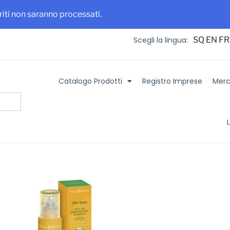
 maggiore visibilità per la tua azienda e i tuoi prodotti
Iscriviti su It
eriti non saranno processati.
SQ
EN
FR
Scegli la lingua:
Catalogo Prodotti
Registro Imprese
Merca