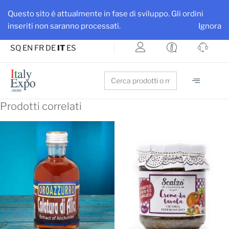
Ottieni maggiore visibilità per la tua azienda e i tuoi prodotti
Questo sito é attualmente in fase di sviluppo. Gli ordini
Iscriviti su ItalyExpo
inseriti non saranno processati.
Ignora
SQ
EN
FR
DE
IT
ES
Search
for:
Prodotti correlati