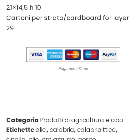
21×14,5 h 10
Cartoni per strato/cardboard for layer
29
Pagamenti Sicuri
Categoria
Prodotti di agricoltura e cibo
Etichette
alici
,
calabria
,
calabriaittica
,
cipolla
,
olio
,
oro azzurro
,
pesce