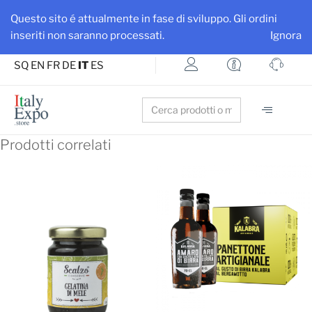
Ottieni maggiore visibilità per la tua azienda e i tuoi prodotti
Questo sito é attualmente in fase di sviluppo. Gli ordini
Iscriviti su ItalyExpo
inseriti non saranno processati.
Ignora
SQ
EN
FR
DE
IT
ES
Search
for:
Prodotti correlati