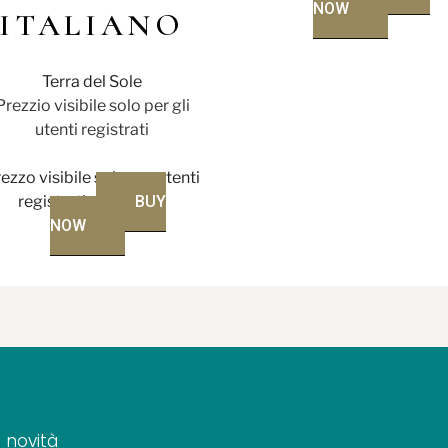
NOW
ITALIANO
Terra del Sole
Prezzio visibile solo per gli
utenti registrati
ezzo visibile solo per utenti
registrati
BUY
NOW
 novità