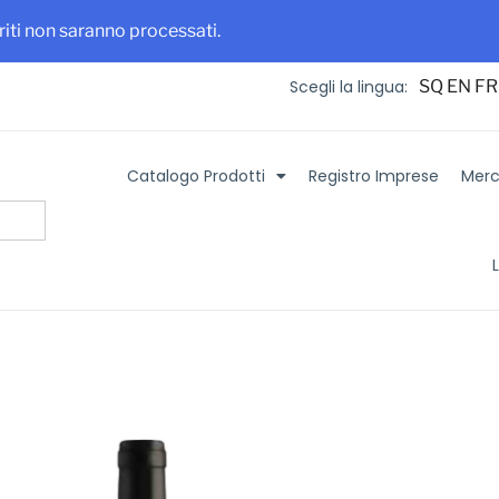
 maggiore visibilità per la tua azienda e i tuoi prodotti
Iscriviti su It
eriti non saranno processati.
SQ
EN
FR
Scegli la lingua:
Catalogo Prodotti
Registro Imprese
Merca