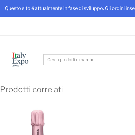
Ottieni
Questo sito é attualmente in fase di sviluppo. Gli ordini ins
Search
for:
Prodotti correlati