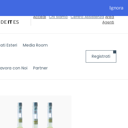
alyExpo
Ignora
Accedi
Chi siamo
Centro Assistenza
Area
DE
IT
ES
Agenti
ti Esteri
Media Room
Registrati
Lavora con Noi
Partner