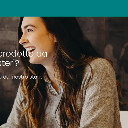
prodotto da
teri?
o dal nostro staff.