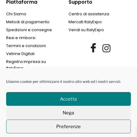
Piattaforma
Supporto
Chi Siamo
Centro di assistenza
Metodi di pagamento
Mercati ItalyExpo
Spedizioni e consegne
Vendi su ItalyExpo
Resi e rimborsi
Termini e condizioni
Vetrine Digitali
Registra impresa su
ItalyExpo
Usiamo cookie per ottimizzare il nostro sito web ed i nostri servizi.
Accetta
©2022 Finance Group Albania SH.PK. | All Rights Reserved | NIPT
Nega
L72405008I | Marchi protetti ® -
Privacy Policy
|
Cookie Policy
Preferenze
Contattaci