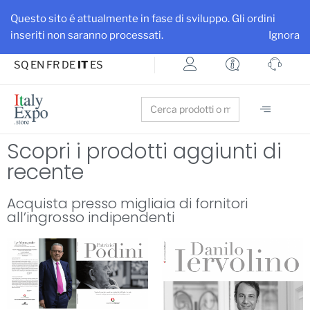
Ottieni maggiore visibilità per la tua azienda e i tuoi prodotti
Questo sito é attualmente in fase di sviluppo. Gli ordini
Iscriviti su ItalyExpo
inseriti non saranno processati.
Ignora
SQ
EN
FR
DE
IT
ES
Search
for:
Scopri i prodotti aggiunti di
recente
Acquista presso migliaia di fornitori
all’ingrosso indipendenti