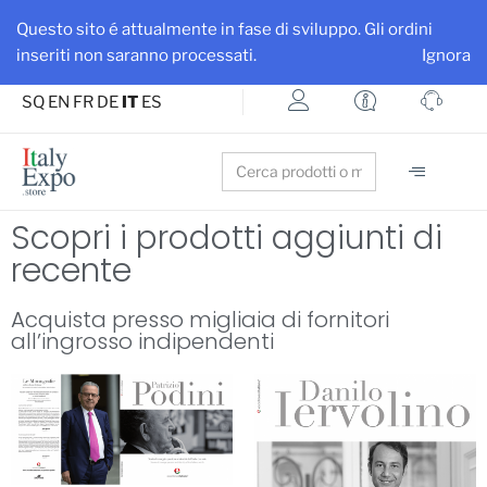
Ottieni maggiore visibilità per la tua azienda e i tuoi prodotti
Questo sito é attualmente in fase di sviluppo. Gli ordini
Iscriviti su ItalyExpo
inseriti non saranno processati.
Ignora
SQ
EN
FR
DE
IT
ES
Search
for:
Scopri i prodotti aggiunti di
recente
Acquista presso migliaia di fornitori
all’ingrosso indipendenti