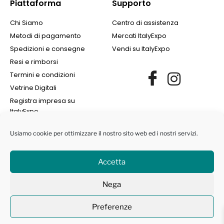
Piattaforma
Supporto
Chi Siamo
Centro di assistenza
Metodi di pagamento
Mercati ItalyExpo
Spedizioni e consegne
Vendi su ItalyExpo
Resi e rimborsi
Termini e condizioni
Vetrine Digitali
Registra impresa su
ItalyExpo
Usiamo cookie per ottimizzare il nostro sito web ed i nostri servizi.
Accetta
©2022 Finance Group Albania SH.PK. | All Rights Reserved | NIPT
Nega
L72405008I | Marchi protetti ® -
Privacy Policy
|
Cookie Policy
Preferenze
Contattaci
Open ch