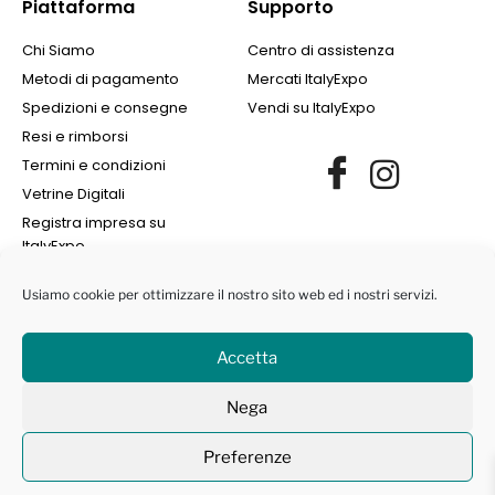
Piattaforma
Supporto
Chi Siamo
Centro di assistenza
Metodi di pagamento
Mercati ItalyExpo
Spedizioni e consegne
Vendi su ItalyExpo
Resi e rimborsi
Termini e condizioni
Vetrine Digitali
Registra impresa su
ItalyExpo
Usiamo cookie per ottimizzare il nostro sito web ed i nostri servizi.
Accetta
©2022 Finance Group Albania SH.PK. | All Rights Reserved | NIPT
Nega
L72405008I | Marchi protetti ® -
Privacy Policy
|
Cookie Policy
Preferenze
Contattaci