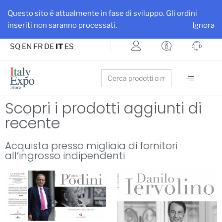
Ottieni maggiore visibilità per la tua azienda e i tuoi prodotti
Questo sito é attualmente in fase di sviluppo. Gli ordini
Iscriviti su ItalyExpo
inseriti non saranno processati.
Ignora
SQ
EN
FR
DE
IT
ES
Search
for:
Scopri i prodotti aggiunti di
recente
Acquista presso migliaia di fornitori
all’ingrosso indipendenti