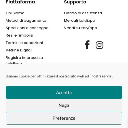
Piattaforma
Supporto
Chi Siamo
Centro di assistenza
Metodi di pagamento
Mercati ItalyExpo
Spedizioni e consegne
Vendi su ItalyExpo
Resi e rimborsi
Termini e condizioni
Vetrine Digitali
Registra impresa su
ItalyExpo
Usiamo cookie per ottimizzare il nostro sito web ed i nostri servizi.
Accetta
©2022 Finance Group Albania SH.PK. | All Rights Reserved | NIPT
Nega
L72405008I | Marchi protetti ® -
Privacy Policy
|
Cookie Policy
Preferenze
Contattaci