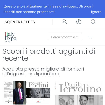
Ottieni maggiore visibilità per la tua azienda e i tuoi prodotti
Questo sito é attualmente in fase di sviluppo. Gli ordini
Iscriviti su ItalyExpo
inseriti non saranno processati.
Ignora
SQ
EN
FR
DE
IT
ES
Search
for:
Scopri i prodotti aggiunti di
recente
Acquista presso migliaia di fornitori
all’ingrosso indipendenti