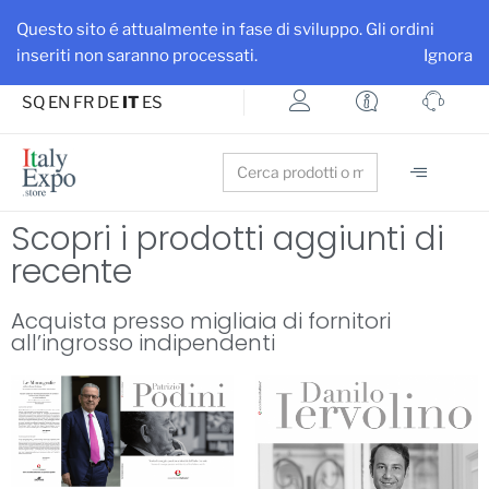
Ottieni maggiore visibilità per la tua azienda e i tuoi prodotti
Questo sito é attualmente in fase di sviluppo. Gli ordini
Iscriviti su ItalyExpo
inseriti non saranno processati.
Ignora
SQ
EN
FR
DE
IT
ES
Search
for:
Scopri i prodotti aggiunti di
recente
Acquista presso migliaia di fornitori
all’ingrosso indipendenti