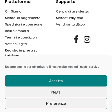
Piattaforma
Supporto
Chi Siamo
Centro di assistenza
Metodi di pagamento
Mercati ItalyExpo
Spedizioni e consegne
Vendi su ItalyExpo
Resi e rimborsi
Termini e condizioni
Vetrine Digitali
Registra impresa su
ItalyExpo
Usiamo cookie per ottimizzare il nostro sito web ed i nostri servizi.
Accetta
©2022 Finance Group Albania SH.PK. | All Rights Reserved | NIPT
Nega
L72405008I | Marchi protetti ® -
Privacy Policy
|
Cookie Policy
Preferenze
Contattaci