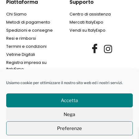
Piattaforma
Supporto
Chi Siamo
Centro di assistenza
Metodi di pagamento
Mercati ItalyExpo
Spedizioni e consegne
Vendi su ItalyExpo
Resi e rimborsi
Termini e condizioni
Vetrine Digitali
Registra impresa su
ItalyExpo
Usiamo cookie per ottimizzare il nostro sito web ed i nostri servizi.
Accetta
©2022 Finance Group Albania SH.PK. | All Rights Reserved | NIPT
Nega
L72405008I | Marchi protetti ® -
Privacy Policy
|
Cookie Policy
Preferenze
Contattaci