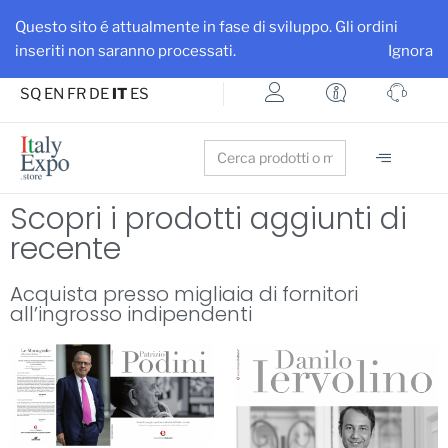
Ottieni maggiore visibilità per la tua azienda e i tuoi prodotti
Questo sito é attualmente in fase di sviluppo. Gli ordini
Iscriviti su ItalyExpo
inseriti non saranno processati.
Ignora
SQ
EN
FR
DE
IT
ES
Search
for:
Scopri i prodotti aggiunti di
recente
Acquista presso migliaia di fornitori
all’ingrosso indipendenti