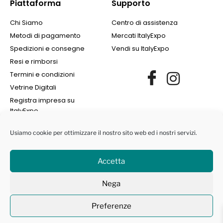
Piattaforma
Supporto
Chi Siamo
Centro di assistenza
Metodi di pagamento
Mercati ItalyExpo
Spedizioni e consegne
Vendi su ItalyExpo
Resi e rimborsi
Termini e condizioni
Vetrine Digitali
Registra impresa su
ItalyExpo
Usiamo cookie per ottimizzare il nostro sito web ed i nostri servizi.
Accetta
©2022 Finance Group Albania SH.PK. | All Rights Reserved | NIPT
Nega
L72405008I | Marchi protetti ® -
Privacy Policy
|
Cookie Policy
Preferenze
Contattaci