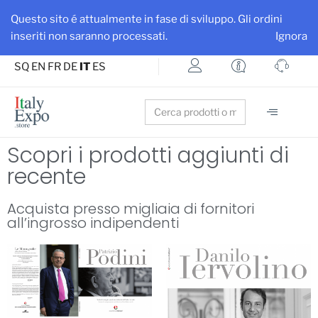
Ottieni maggiore visibilità per la tua azienda e i tuoi prodotti
Questo sito é attualmente in fase di sviluppo. Gli ordini
Iscriviti su ItalyExpo
inseriti non saranno processati.
Ignora
SQ
EN
FR
DE
IT
ES
Search
for:
Scopri i prodotti aggiunti di
recente
Acquista presso migliaia di fornitori
all’ingrosso indipendenti