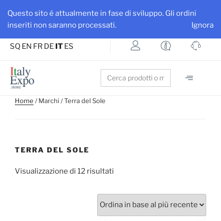
Ottieni maggiore visibilità per la tua azienda e i tuoi prodotti
Questo sito é attualmente in fase di sviluppo. Gli ordini
Iscriviti su ItalyExpo
inseriti non saranno processati.
Ignora
SQ
EN
FR
DE
IT
ES
Search
for:
Home
/ Marchi / Terra del Sole
TERRA DEL SOLE
Visualizzazione di 12 risultati