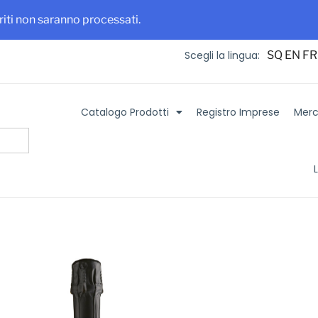
 maggiore visibilità per la tua azienda e i tuoi prodotti
Iscriviti su It
eriti non saranno processati.
SQ
EN
FR
Scegli la lingua:
Catalogo Prodotti
Registro Imprese
Merca