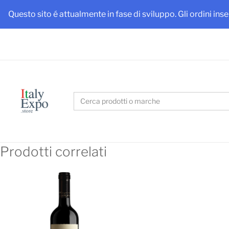
Ottieni
Questo sito é attualmente in fase di sviluppo. Gli ordini ins
Search
for:
Prodotti correlati