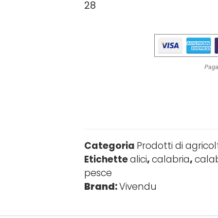
28
Paga
Categoria
Prodotti di agrico
Etichette
alici
,
calabria
,
calab
pesce
Brand:
Vivendu