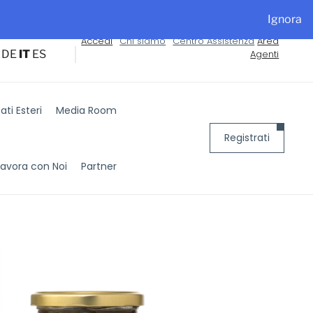
alyExpo
Ignora
Accedi
Chi siamo
Centro Assistenza
Area
DE
IT
ES
Agenti
ti Esteri
Media Room
Registrati
Lavora con Noi
Partner