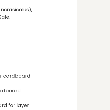
 Encrasicolus),
Sale.
or cardboard
ardboard
rd for layer