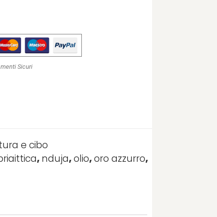
menti Sicuri
ltura e cibo
riaittica
,
nduja
,
olio
,
oro azzurro
,