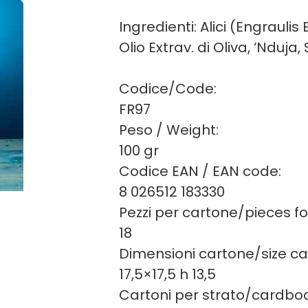
Ingredienti: Alici (Engraulis
Olio Extrav. di Oliva, ‘Nduja, 
Codice/Code:
FR97
Peso / Weight:
100 gr
Codice EAN / EAN code:
8 026512 183330
Pezzi per cartone/pieces f
18
Dimensioni cartone/size c
17,5×17,5 h 13,5
Cartoni per strato/cardboa