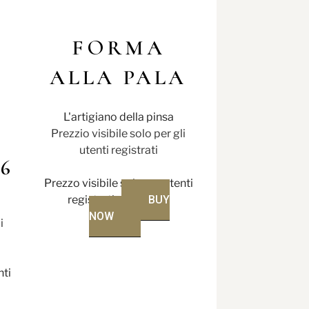
FORMA
ALLA PALA
L'artigiano della pinsa
Prezzio visibile solo per gli
utenti registrati
6
Prezzo visibile solo per utenti
registrati
BUY
NOW
i
nti